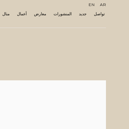
EN
AR
تواصل
جديد
المنشورات
معارض
أعمال
منال