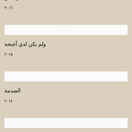
٢٠١٦
ولم يكن لدي أجنحه
٢٠١٥
الصدمة
٢٠١٤