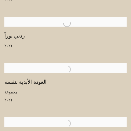
زدني نوراً
٢٠٢١
العودة الأبدية لنفسه
مجموعة
٢٠٢١