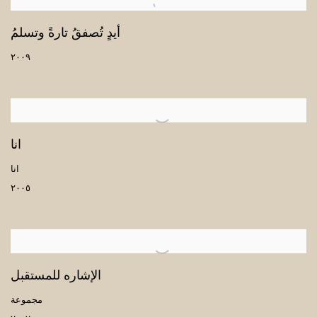
أيدٍ تُصفقُ تارةً وتسلمُ
٢٠٠٩
انا
انا
٢٠٠٥
الإشاره للمستقبل
مجموعة