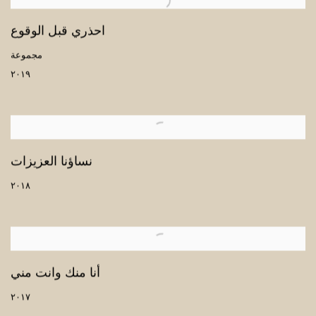
احذري قبل الوقوع
مجموعة
٢٠١٩
نساؤنا العزيزات
٢٠١٨
أنا منك وانت مني
٢٠١٧