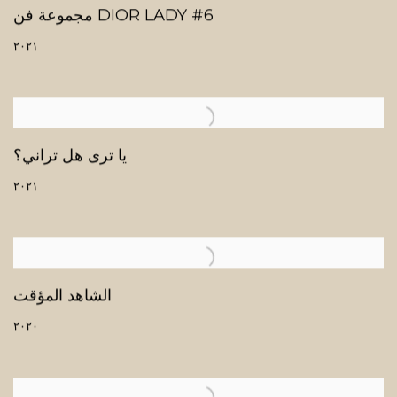
مجموعة فن DIOR LADY #6
٢٠٢١
يا ترى هل تراني؟
٢٠٢١
الشاهد المؤقت
٢٠٢٠