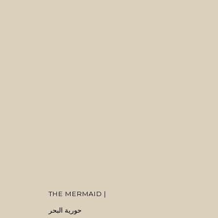
ARTWORKS
MANAGE COOKIES
SITE BY ARTLOGIC
COPYRIGHT © 2026 منال الضويان
THE MERMAID |
حورية البحر