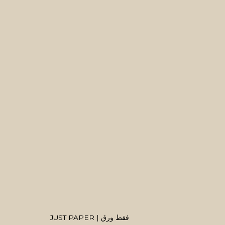
ARTWORKS
MANAGE COOKIES
SITE BY ARTLOGIC
COPYRIGHT © 2026 منال الضويان
JUST PAPER | فقط ورق