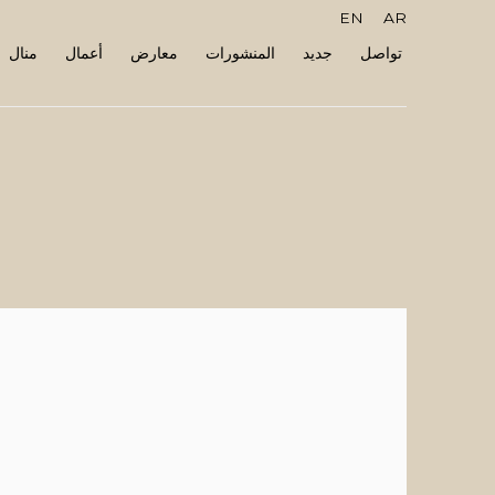
EN
AR
تواصل
جديد
المنشورات
معارض
أعمال
منال