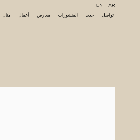
EN
AR
تواصل
جديد
المنشورات
معارض
أعمال
منال