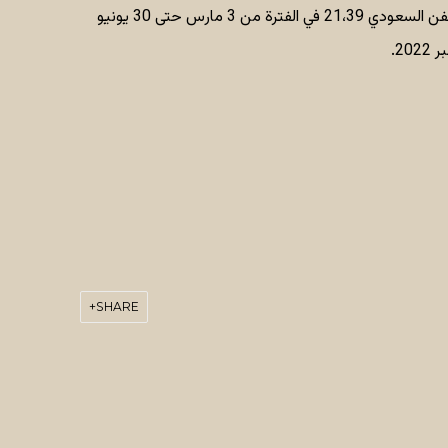
تم عرض أعمال "أماكن" في مجلس الفن السعودي 21،39 في الفترة من 3 مارس حتى 30 يونيو
SHARE