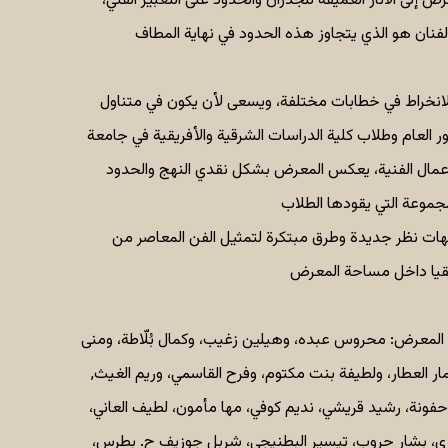
 إلى الآثار العميقة للجدران والحدود على التعبير الفني،
نخراط في خطابات مختلفة، ويسعى لأن يكون في متناول
لعام وطلاب كلية الدراسات الشرقية والأفريقية في جامعة SOAS والخبراء في هذا المجال
أعمال الفنية، يعكس المعرض بشكل نقدي النهج والحدود
ات نظر جديدة وطرق مبتكرة لتمثيل الفن المعاصر من
 المعرض: محروس عبده، وهيلين زغيب، وكمال بُلّاطة، ومنى
ر العطار، ولطيفة بنت مكتوم، وفرح القاسمي، وريم الغيث,
فونة، رشيد قريشي، نديم كوفي، مها مأمون، لطيف العاني،
وري، بشار حروب، تيسير البطنيجي، شربل جوزيف ح. بطرس،