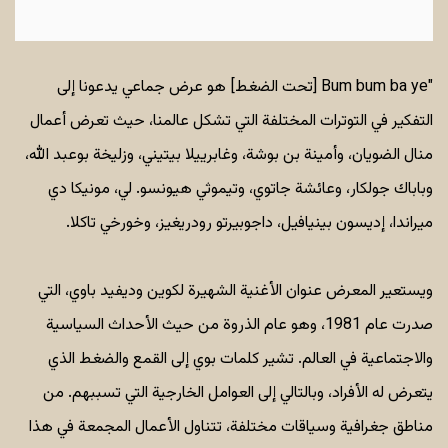
"Bum bum ba ye [تحت الضغط] هو عرض جماعي يدعونا إلى
التفكير في التوترات المختلفة التي تشكل عالمنا، حيث تعرض أعمال
منال الضويان، وأمينة بن بوشة، وغابرييلا بيتيني، وزليخة بوعبد الله،
وباباك جولكار، وعائشة جاتوي، وتيموثي هيونسو. لي، مونيكا دي
ميراندا، إديسون بينيافيل، داجوبيرتو رودريغيز، وخورخي تاكلا.
ويستعير المعرض عنوان الأغنية الشهيرة لكوين وديفيد باوي، التي
صدرت عام 1981، وهو عام الذروة من حيث الأحداث السياسية
والاجتماعية في العالم. تشير كلمات بوي إلى القمع والضغط الذي
يتعرض له الأفراد، وبالتالي إلى العوامل الخارجية التي تسببهم. من
مناطق جغرافية وسياقات مختلفة، تتناول الأعمال المجمعة في هذا