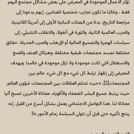
تؤثر الأعمال الموجودة في المعرض على بعض مشاكل مجتمع اليوم
فقط ، وغالبًا ما تكون تجارب شخصية للفنانين. إنهم يدعونا إلى
مراجعة التاريخ، بدءًا من البعثات النباتية الأولى إلى أمريكا اللاتينية،
والحرب العالمية الثانية، والثورة في أنغولا، والانقلاب التشيلي، إلى
سياسات الهجرة والتصنيع الحالية أو الإرهاب والحرب الحديثة. حقائق
مختلفة تجسد مجتمعات طبقية مختلفة، وهياكل العنف والقمع
والاستغلال التي كانت موجودة ولا تزال موجودة في عالمنا. ويهدف
المعرض إلى إظهار ترابط كل شيء مع كل شيء. عالم بين
المجتمعات[2]، «حيث تحكم العلاقات بين المجتمعات شؤون العالم،
حيث يرتبط جميع البشر، الضعفاء والأقوياء. معاناة الآخرين تصبح آليا
معاناة لنا. هذا التواصل الاجتماعي يعمل بشكل أسرع من القرار. إنه
ينتج تأثيره حتى قبل أن تتولى السياسة زمام الأمور.»3