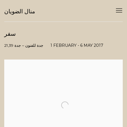
منال الضويان
سفر
1 FEBRUARY - 6 MAY 2017
21,39 جدة للفنون – جدة