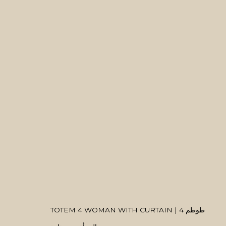
ARTWORKS
MANAGE COOKIES
COPYRIGHT © 2026 MANAL ALDOWAYAN
SITE BY ARTLOGIC
TOTEM 4 WOMAN WITH CURTAIN | طوطم 4