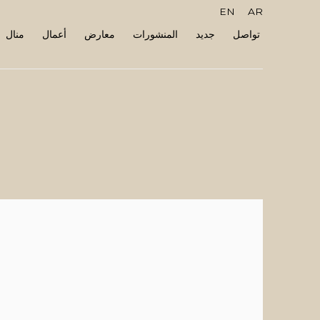
EN
AR
تواصل
جديد
المنشورات
معارض
أعمال
منال