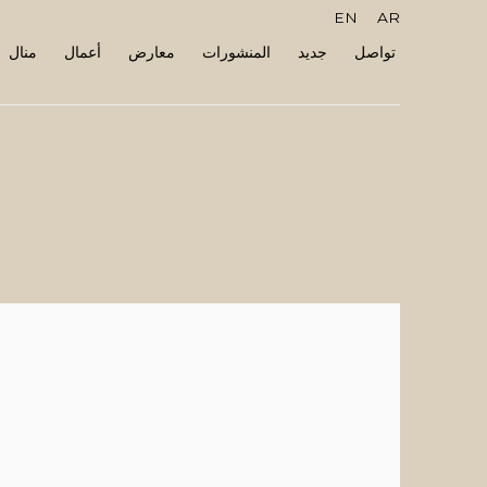
EN
AR
تواصل
جديد
المنشورات
معارض
أعمال
منال