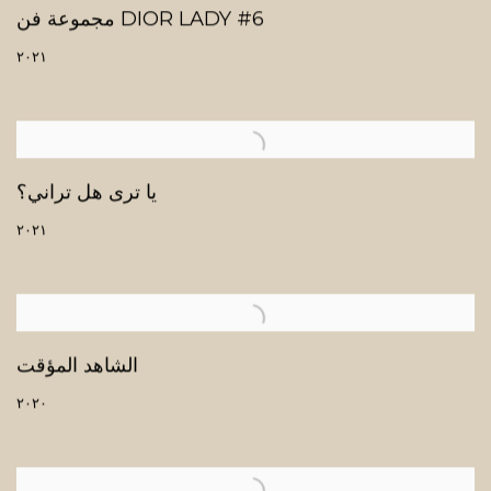
مجموعة فن DIOR LADY #6
٢٠٢١
يا ترى هل تراني؟
٢٠٢١
الشاهد المؤقت
٢٠٢٠