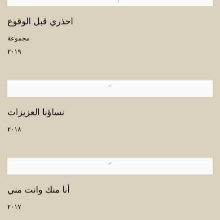
احذري قبل الوقوع
مجموعة
٢٠١٩
نساؤنا العزيزات
٢٠١٨
أنا منك وانت مني
٢٠١٧