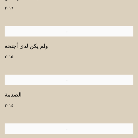
٢٠١٦
ولم يكن لدي أجنحه
٢٠١٥
الصدمة
٢٠١٤