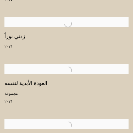
زدني نوراً
٢٠٢١
العودة الأبدية لنفسه
مجموعة
٢٠٢١