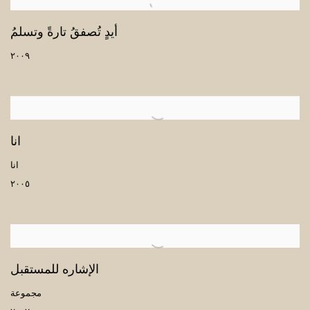
أيدٍ تُصفقُ تارةً وتسلمُ
٢٠٠٩
انا
انا
٢٠٠٥
الإشاره للمستقبل
مجموعة